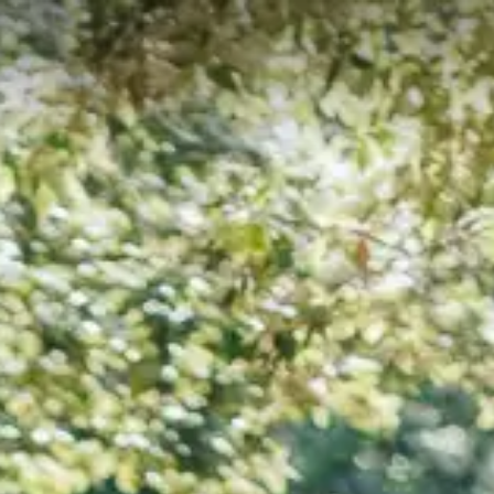
s
Région
Contact
FR
EN
DE