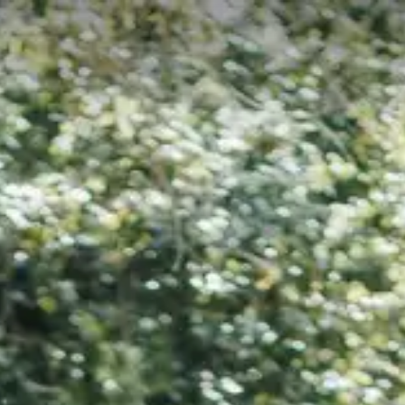
lacements
Mobil-Homes
Chalets
Bungalows
Services
Activité